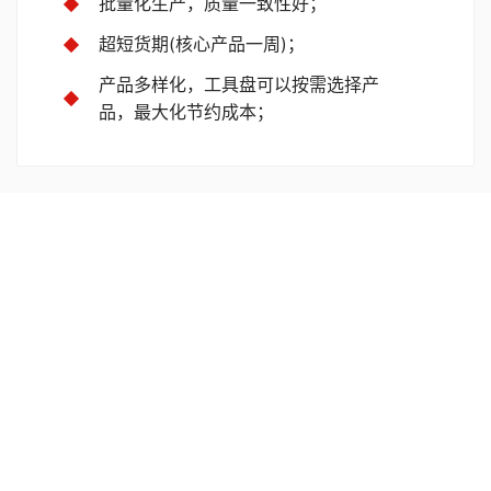
批量化生产，质量一致性好；
超短货期(核心产品一周)；
产品多样化，工具盘可以按需选择产
品，最大化节约成本；
高可靠性
断气自锁；
工具释放与停靠站互锁；
全方位安全监测；
100万次更换依然可以保证精度；