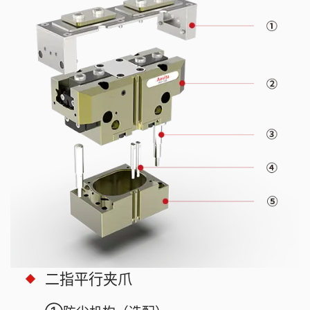
二指平行夹爪